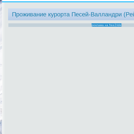
Проживание курорта Песей-Валландри (Peis
реклама на free2ride