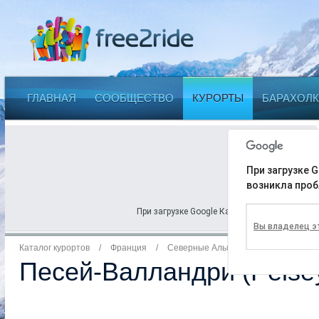
ГЛАВНАЯ
СООБЩЕСТВО
КУРОРТЫ
БАРАХОЛК
При загрузке G
возникла проб
При загрузке Google Карт на этой странице 
Вы владелец э
Каталог курортов
/
Франция
/
Северные Альпы (Northern Alps)
Песей-Валландри (Peisey