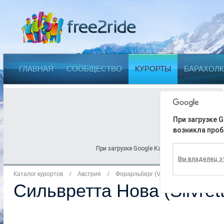
ГЛАВНАЯ
СООБЩЕСТВО
КУРОРТЫ
БАРАХОЛК
При загрузке G
возникла проб
При загрузке Google Карт на этой странице 
Вы владелец э
Каталог курортов
/
Австрия
/
Форарльберг (Vorarlberg)
Сильвретта Нова (Silvret