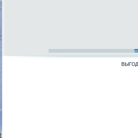
ре
ВЫГО