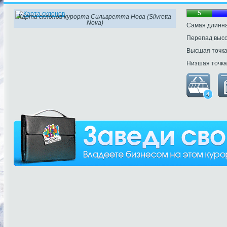
5
Карта склонов курорта Сильвретта Нова (Silvretta
Nova)
Самая длинна
Перепад выс
Высшая точк
Низшая точка
4