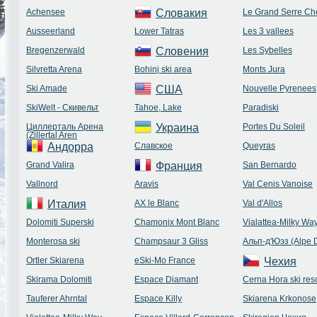
Achensee
Словакия
Le Grand Serre Che
Ausseerland
Lower Tatras
Les 3 vallees
Bregenzerwald
Словения
Les Sybelles
Silvretta Arena
Bohinj ski area
Monts Jura
Ski Amade
США
Nouvelle Pyrenees
SkiWelt - Скивельт
Tahoe, Lake
Paradiski
Циллерталь Арена
Украина
Portes Du Soleil
(Zillertal Aren
Андорра
Славское
Queyras
Grand Valira
Франция
San Bernardo
Vallnord
Aravis
Val Cenis Vanoise
Италия
AX le Blanc
Val d'Allos
Dolomiti Superski
Chamonix Mont Blanc
Vialattea-Milky Wa
Monterosa ski
Champsaur 3 Gliss
Альп-д'Юэз (Alpe 
Ortler Skiarena
eSki-Mo France
Чехия
Skirama Dolomiti
Espace Diamant
Cerna Hora ski reso
Tauferer Ahrntal
Espace Killy
Skiarena Krkonose