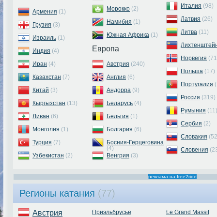
Италия
(98)
Морокко
(2)
Армения
(1)
Латвия
(26)
Намибия
(1)
Грузия
(3)
Литва
(11)
Южная Африка
(1)
Израиль
(1)
Лихтенштей
Европа
Индия
(4)
Норвегия
(71
Иран
(4)
Австрия
(240)
Польша
(17)
Казахстан
(7)
Англия
(6)
Португалия
(
Китай
(3)
Андорра
(9)
Россия
(319)
Кыргызстан
(13)
Беларусь
(4)
Румыния
(11
Ливан
(6)
Бельгия
(1)
Сербия
(2)
Монголия
(1)
Болгария
(6)
Словакия
(52
Турция
(7)
Босния-Герцеговина
(4)
Словения
(2
Узбекистан
(2)
Венгрия
(3)
реклама на free2ride
Регионы катания
(77)
Австрия
Приэльбрусье
Le Grand Massif