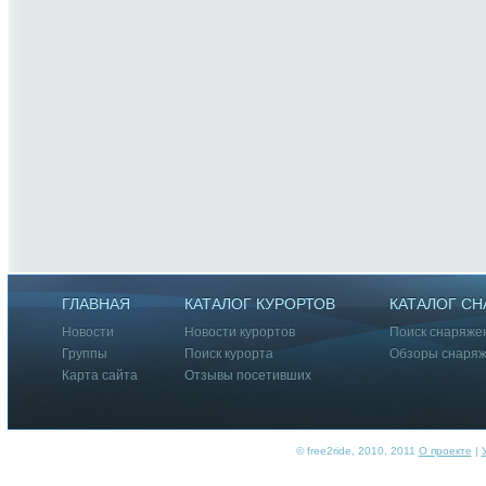
ГЛАВНАЯ
КАТАЛОГ КУРОРТОВ
КАТАЛОГ С
Новости
Новости курортов
Поиск снаряже
Группы
Поиск курорта
Обзоры снаря
Карта сайта
Отзывы посетивших
© free2ride, 2010, 2011
О проекте
|