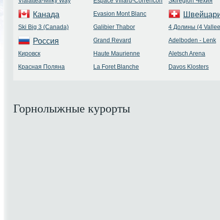
Vialattea-Milky Way
Espace Villard-Correncon
Skiregion Чехия
Канада
Evasion Mont Blanc
Швейцар
Ski Big 3 (Canada)
Galibier Thabor
4 Долины (4 Vallee
Россия
Grand Revard
Adelboden - Lenk
Кировск
Haute Maurienne
Aletsch Arena
Красная Поляна
La Foret Blanche
Davos Klosters
Горнолыжные курорты