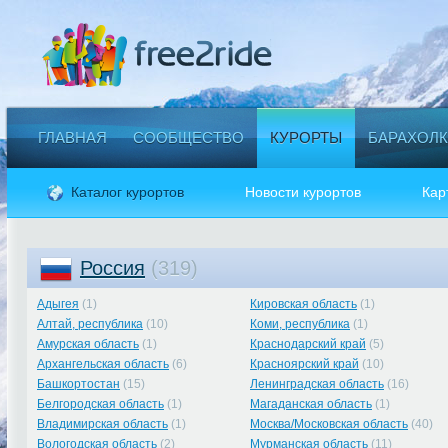
ГЛАВНАЯ
СООБЩЕСТВО
КУРОРТЫ
БАРАХОЛК
Каталог курортов
Новости курортов
Кар
Россия
(319)
Адыгея
(1)
Кировская область
(1)
Алтай, республика
(10)
Коми, республика
(1)
Амурская область
(1)
Краснодарский край
(5)
Архангельская область
(6)
Красноярский край
(10)
Башкортостан
(15)
Ленинградская область
(16)
Белгородская область
(1)
Магаданская область
(1)
Владимирская область
(1)
Москва/Московская область
(40)
Вологодская область
(2)
Мурманская область
(11)