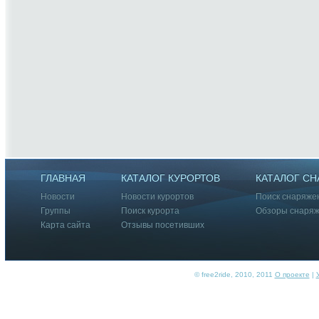
ГЛАВНАЯ
КАТАЛОГ КУРОРТОВ
КАТАЛОГ С
Новости
Новости курортов
Поиск снаряже
Группы
Поиск курорта
Обзоры снаря
Карта сайта
Отзывы посетивших
© free2ride, 2010, 2011
О проекте
|