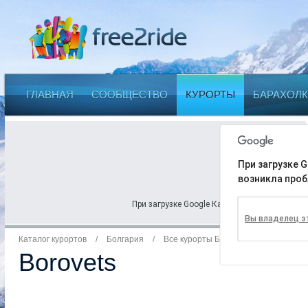
ГЛАВНАЯ
СООБЩЕСТВО
КУРОРТЫ
БАРАХОЛК
При загрузке G
возникла проб
При загрузке Google Карт на этой странице 
Вы владелец э
Каталог курортов
/
Болгария
/
Все курорты Болгарии
Borovets