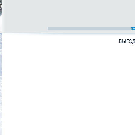
ре
ВЫГО