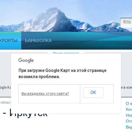
УРОРТЫ
БАРАХОЛКА
Поиск курортов
При загрузке Google Карт на этой странице
Ошибка
возникла проблема.
ogle Карт на этой странице возникла проблема. Подробности вы найдете в кон
ОК
Вы владелец этого сайта?
 область
О 
- Иркутск
Сезон:
Декабрь
—
Апрель
Ко
Но
От
Ви