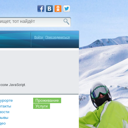
Войти
Присоединиться
соли JavaScript.
курорте
Проживание
нтакты
Услуги
вости
зывы
део