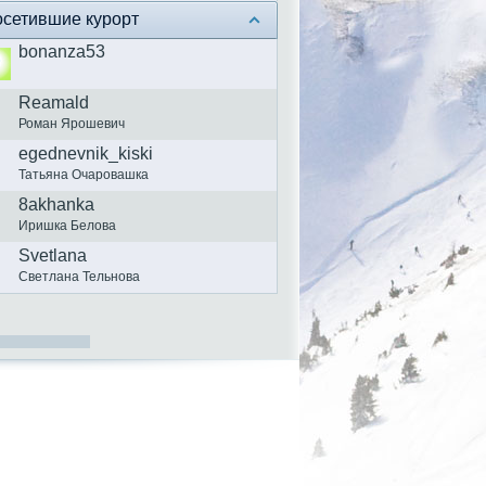
сетившие курорт
bonanza53
Reamald
Роман Ярошевич
egednevnik_kiski
Татьяна Очаровашка
8akhanka
Иришка Белова
Svetlana
Светлана Тельнова