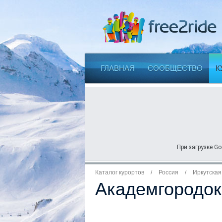
ГЛАВНАЯ
СООБЩЕСТВО
К
При загрузке Go
Каталог курортов
/
Россия
/
Иркутская
Академгородок 