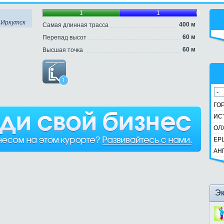
1
1
0
0
 Иркутск
400 м
Самая длинная трасса
60 м
Перепад высот
60 м
Высшая точка
1
ГО
ИС
ОЛ
ЕР
АН
Э