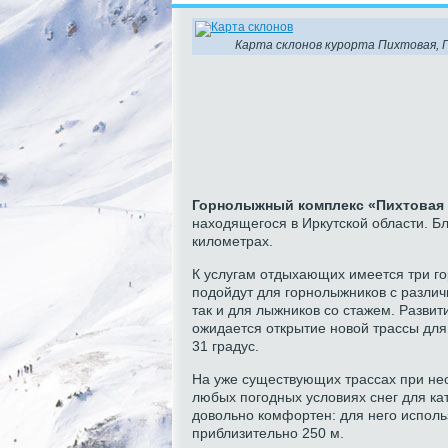
Карта склонов курорта Пихтовая, 
Горнолыжный комплекс «Пихтовая 
находящегося в Иркутской области. Бл
километрах.
К услугам отдыхающих имеется три го
подойдут для горнолыжников с различно
так и для лыжников со стажем. Разви
ожидается открытие новой трассы для
31 градус.
На уже существующих трассах при не
любых погодных условиях снег для к
довольно комфортен: для него исполь
приблизительно 250 м.