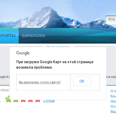
УРОРТЫ
БАРАХОЛКА
Поиск курортов
При загрузке Google Карт на этой странице
Ошибка
возникла проблема.
ogle Карт на этой странице возникла проблема. Подробности вы найдете в кон
ОК
Вы владелец этого сайта?
 область
О 
а
Сезон:
Ноябрь
—
Апрель
Ко
1 отзыв
Но
От
Ви