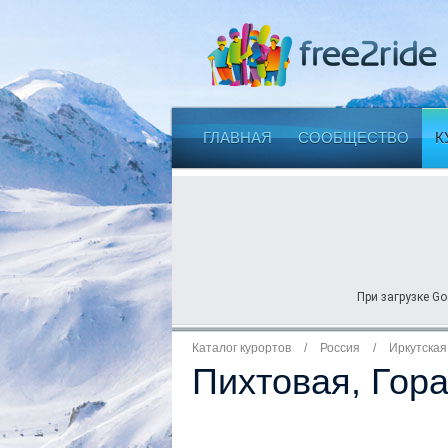
ГЛАВНАЯ
СООБЩЕСТВО
К
При загрузке Go
Каталог курортов
/
Россия
/
Иркутская
Пихтовая, Гор