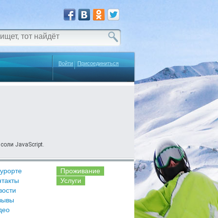
Войти
Присоединиться
соли JavaScript.
курорте
Проживание
нтакты
Услуги
вости
зывы
део