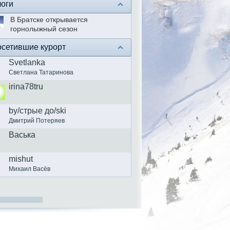
оги
В Братске открывается
горнолыжный сезон
сетившие курорт
Svetlanka
Светлана Татаринова
irina78tru
by/стрые до/ski
Дмитрий Потеряев
Васька
mishut
Михаил Васёв