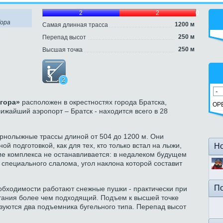
0
2
2
0
Гора
1200 м
Самая длинная трасса
250 м
Перепад высот
250 м
Высшая точка
2
гора»
расположен в окрестностях города Братска,
ОР
ижайший аэропорт – Братск - находится всего в 28
рнолыжные трассы длиной от 504 до 1200 м. Они
й подготовкой, как для тех, кто только встал на лыжи,
Но
тие комплекса не останавливается: в недалеком будущем
 специального слалома, угол наклона которой составит
По
обходимости работают снежные пушки - практически при
атания более чем подходящий. Подъем к высшей точке
зуются два подъемника бугельного типа. Перепад высот