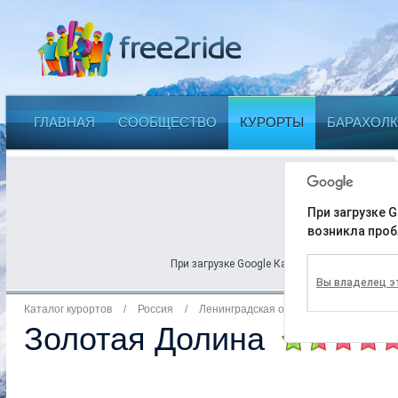
ГЛАВНАЯ
СООБЩЕСТВО
КУРОРТЫ
БАРАХОЛК
При загрузке G
возникла проб
При загрузке Google Карт на этой странице 
Вы владелец э
Каталог курортов
/
Россия
/
Ленинградская область
Золотая Долина