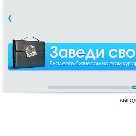
ре
ВЫГО