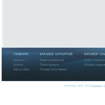
ГЛАВНАЯ
КАТАЛОГ КУРОРТОВ
КАТАЛОГ С
Новости
Новости курортов
Поиск снаряже
Группы
Поиск курорта
Обзоры снаря
Карта сайта
Отзывы посетивших
© free2ride, 2010, 2011
О проекте
|