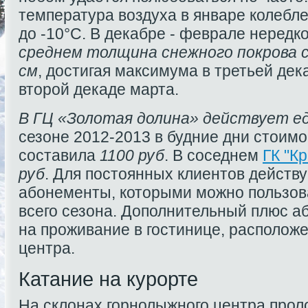
температура воздуха в январе колеблет
до -10°С. В декабре - феврале нередк
среднем толщина снежного покрова 
см
, достигая максимума в третьей дек
второй декаде марта.
В ГЦ «Золотая долина» действует ед
сезоне 2012-2013 в будние дни стоимо
составила
1100 руб
. В соседнем
ГК "К
руб
. Для постоянных клиентов действ
абонементы, которыми можно пользова
всего сезона. Дополнительный плюс а
на проживание в гостинице, располож
центра.
Катание на курорте
На склонах горнолыжного центра про