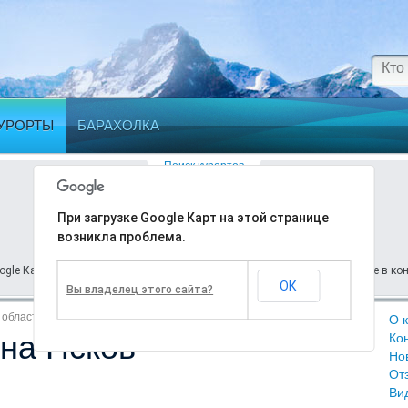
УРОРТЫ
БАРАХОЛКА
Поиск курортов
При загрузке Google Карт на этой странице
Ошибка
возникла проблема.
ogle Карт на этой странице возникла проблема. Подробности вы найдете в кон
ОК
Вы владелец этого сайта?
 область
О 
на Псков
Сезон:
Декабрь
—
Март
Ко
Но
От
Ви