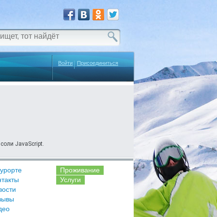
Войти
Присоединиться
соли JavaScript.
курорте
Проживание
нтакты
Услуги
вости
зывы
део