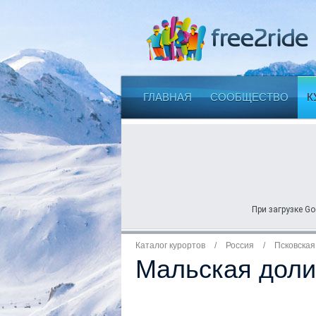
ГЛАВНАЯ
СООБЩЕСТВО
К
При загрузке Go
Каталог курортов
/
Россия
/
Псковская
Мальская доли