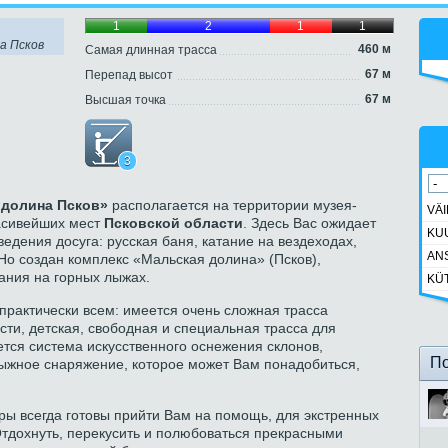
1
2
1
1
а Псков
460 м
Самая длинная трасса
67 м
Перепад высот
67 м
Высшая точка
3
 долина Псков»
располагается на территории музея-
VÄ
расивейших мест
Псковской области
. Здесь Вас ожидает
KU
едения досуга: русская баня, катание на вездеходах,
AN
 Но создан комплекс «Мальская долина» (Псков),
тания на горных лыжах.
KÜ
рактически всем: имеется очень сложная трасса
сти, детская, свободная и специальная трасса для
тся система искусственного оснежения склонов,
По
лыжное снаряжение, которое может Вам понадобиться,
ы всегда готовы прийти Вам на помощь, для экстренных
Отдохнуть, перекусить и полюбоваться прекрасными