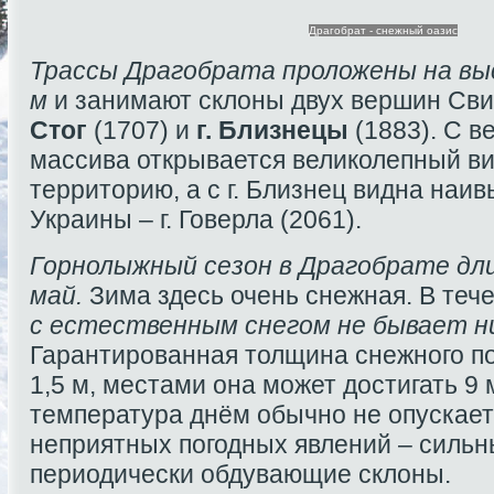
Драгобрат - снежный оазис
Трассы Драгобрата проложены на вы
м
и занимают склоны двух вершин Сви
Стог
(1707) и
г. Близнецы
(1883). С в
массива открывается великолепный в
территорию, а с г. Близнец видна наи
Украины – г. Говерла (2061).
Горнолыжный сезон в Драгобрате дли
май.
Зима здесь очень снежная. В теч
с естественным снегом не бывает н
Гарантированная толщина снежного по
1,5 м, местами она может достигать 9 
температура днём обычно не опускает
неприятных погодных явлений – сильн
периодически обдувающие склоны.