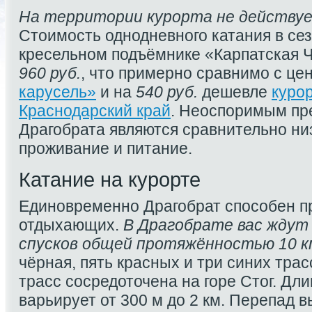
На территории курорта не действуе
Стоимость однодневного катания в се
кресельном подъёмнике «Карпатская 
960 руб.
, что примерно сравнимо с це
карусель»
и на
540 руб.
дешевле
куро
Краснодарский край
. Неоспоримым п
Драгобрата являются сравнительно ни
проживание и питание.
Катание на курорте
Единовременно Драгобрат способен п
отдыхающих.
В Драгобрате вас ждут
спусков общей протяжённостью 10 к
чёрная, пять красных и три синих тра
трасс сосредоточена на горе Стог. Дли
варьирует от 300 м до 2 км. Перепад 