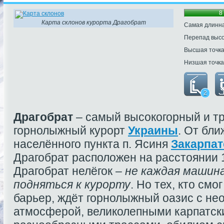
8
Карта склонов курорта Драгобрат
Самая длинна
Перепад выс
Высшая точк
Низшая точка
2
Драгобрат
– самый высокогорный и т
горнолыжный курорт
Украины
. От бл
населённого пункта п. Ясиня
Закарпат
Драгобрат расположен на расстоянии 1
Драгобрат нелёгок –
не каждая машин
подняться к курорту
. Но тех, кто смо
барьер, ждёт горнолыжный оазис с н
атмосферой, великолепными карпатск