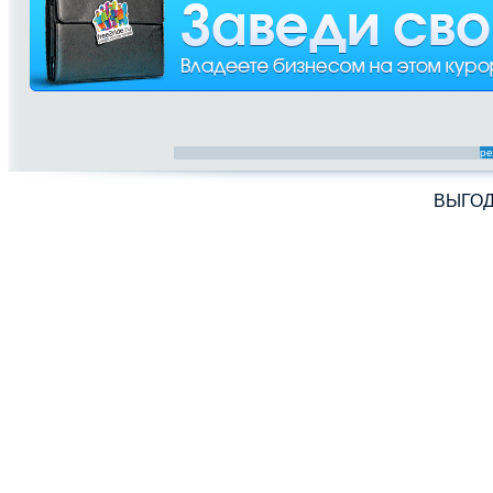
ре
ВЫГО