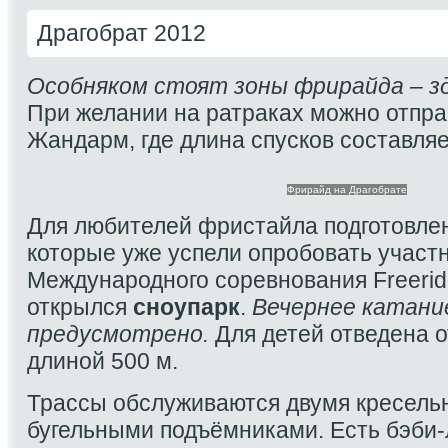
Драгобрат 2012
Особняком стоят зоны фрирайда – зд
При желании на ратраках можно отпра
Жандарм, где длина спусков составляе
Фрирайд на Драгобрате
Для любителей фристайла подготовле
которые уже успели опробовать участ
Международного соревнования Freeride 
открылся
сноупарк
.
Вечернее катани
предусмотрено.
Для детей отведена о
длиной 500 м.
Трассы обслуживаются двумя кресель
бугельными подъёмниками. Есть бэби-