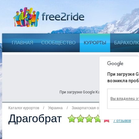
ГЛАВНАЯ
СООБЩЕСТВО
КУРОРТЫ
БАРАХОЛК
При загрузке G
возникла проб
При загрузке Google Карт на этой странице 
Вы владелец э
Каталог курортов
/
Украина
/
Закарпатская область
Драгобрат
7 отзывов