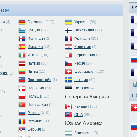
О
тов
рея
(4)
Германия
(117)
Украина
(59)
8)
Греция
(12)
Финляндия
(72)
Исландия
(2)
Франция
(203)
Испания
(28)
Хорватия
(3)
Италия
(98)
Черногория
(2)
)
Латвия
(26)
Чехия
(37)
1)
Литва
(11)
Швейцария
(128)
рика
(1)
Лихтенштейн
(1)
Швеция
(62)
Норвегия
(71)
Эстония
(4)
40)
Н
Польша
(17)
Северная Америка
Португалия
(1)
Канада
(138)
)
Россия
(319)
США
(390)
4)
Румыния
(11)
Южная Америка
)
Сербия
(2)
6)
Аргентина
(9)