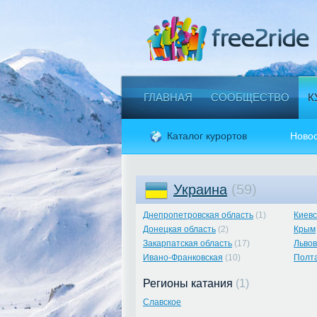
ГЛАВНАЯ
СООБЩЕСТВО
К
Каталог курортов
Новос
Украина
(59)
Днепропетровская область
(1)
Киевс
Донецкая область
(2)
Крым
Закарпатская область
(17)
Львов
Ивано-Франковская
(10)
Полта
Регионы катания
(1)
Славское