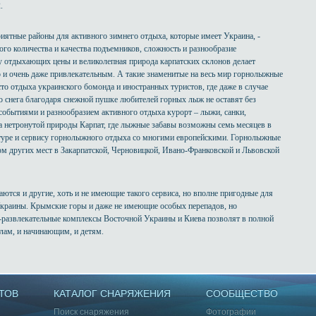
.
иятные районы для активного зимнего отдыха, которые имеет Украина, -
го количества и качества подъемников, сложность и разнообразие
 отдыхающих цены и великолепная природа карпатских склонов делает
 и очень даже привлекательным. А такие знаменитые на весь мир горнолыжные
о отдыха украинского бомонда и иностранных туристов, где даже в случае
о снега благодаря снежной пушке любителей горных лыж не оставят без
 событиями и разнообразием активного отдыха курорт – лыжи, санки,
ка нетронутой природы Карпат, где лыжные забавы возможны семь месяцев в
ктуре и сервису горнолыжного отдыха со многими европейскими. Горнолыжные
м других мест в Закарпатской, Черновицкой, Ивано-Франковской и Львовской
ются и другие, хоть и не имеющие такого сервиса, но вполне пригодные для
краины. Крымские горы и даже не имеющие особых перепадов, но
развлекательные комплексы Восточной Украины и Киева позволят в полной
лам, и начинающим, и детям.
ТОВ
КАТАЛОГ СНАРЯЖЕНИЯ
СООБЩЕСТВО
Поиск снаряжения
Фотографии