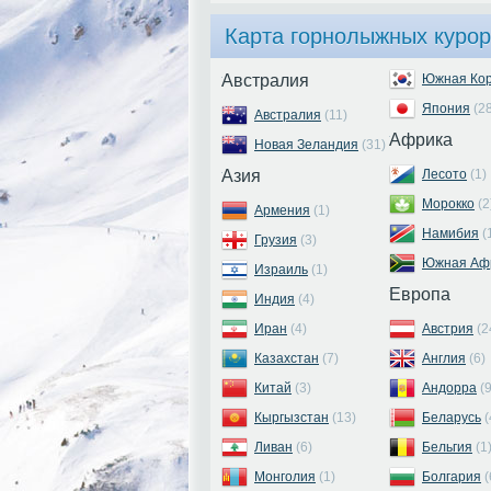
Карта горнолыжных курор
Австралия
Южная Ко
Япония
(2
Австралия
(11)
Африка
Новая Зеландия
(31)
Азия
Лесото
(1)
Морокко
(2
Армения
(1)
Намибия
(
Грузия
(3)
Южная Аф
Израиль
(1)
Европа
Индия
(4)
Иран
(4)
Австрия
(2
Казахстан
(7)
Англия
(6)
Китай
(3)
Андорра
(9
Кыргызстан
(13)
Беларусь
(
Ливан
(6)
Бельгия
(1
Монголия
(1)
Болгария
(