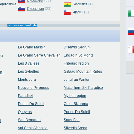
Словакия
(52)
рцеговина
Боливия
(1)
Словения
(23)
)
Чили
(10)
реклама на free2ride
Le Grand Massif
Disentis Sedrun
ия
Le Grand Serre Chevalier
Engadin St. Moritz
Les 3 vallees
Fribourg region
ия
Les Sybelles
Gstaad Mountain Rides
Monts Jura
Jungfrau Winter
Nouvelle Pyrenees
Matterhorn Ski Paradise
Paradiski
Mythenregion
Portes Du Soleil
Ortler Skiarena
Queyras
Portes Du Soleil
я
San Bernardo
Saas-Fee
Val Cenis Vanoise
Silvretta Arena