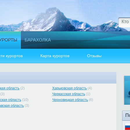
УРОРТЫ
БАРАХОЛКА
ти курортов
Карта курортов
Отзывы
кая область
(2)
Харьковская область
(4)
(3)
Черкасская область
(1)
ская область
(10)
Черновицкая область
(6)
вская область
(3)
П