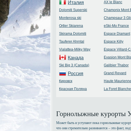
Италия
AX le Blanc
Dolomiti Superski
Chamonix Mont 
Monterosa ski
Champsaur 3 Gli
Ortler Skiarena
eSki-Mo France
Skirama Dolomiti
Espace Diamant
Tauferer Ahrntal
Espace Killy
Vialattea-Milky Way
Espace Villard-
Канада
Evasion Mont Bl
Ski Big 3 (Canada)
Galibier Thabor
Россия
Grand Revard
Кировск
Haute Maurienn
Красная Поляна
La Foret Blanche
Горнолыжные курорты 
Может быть и уступают пока горнолыжные курорт
что они стремительно развиваются – это факт, п