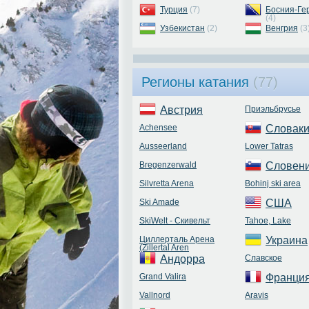
Турция
(7)
Босния-Ге
(4)
Узбекистан
(2)
Венгрия
(3
Регионы катания
(77)
Австрия
Приэльбрусье
Achensee
Словак
Ausseerland
Lower Tatras
Bregenzerwald
Словен
Silvretta Arena
Bohinj ski area
Ski Amade
США
SkiWelt - Скивельт
Tahoe, Lake
Циллерталь Арена
Украина
(Zillertal Aren
Андорра
Славское
Grand Valira
Франци
Vallnord
Aravis