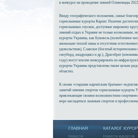
в конкурсе на проведение зимней Олимпиады 2022
Ввиду географического положения, самые благопр
горнолыжные курорты Карпат. Наличие достаточно
горнолыжных спусков, доступные широкому кругу
зимний отдых в Украине не только возможным, но
курорты Украины, как Буковель (излюбленное мест
аномально теплой зимы и отсутствия естественног
удовольствия), Славское (богатый историческими
сноуборд, квадроцикл и др.), Драгобрат (изюмин
году) могут вполне конкурировать по инфрастру
курорты Украины представлены также целым рядо
областях.
К своим «старшим карпатским братьям» подтягива
занятий зимним спортом горнолыжные курорты У
привлекающие своими возможностями спортивно-
мере насладиться лыжным спортом и профессиона
ГЛАВНАЯ
КАТАЛОГ КУРОР
Новости
Новости курортов