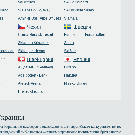
Val d'Allos
Ski St-Bernard
Blanc
Vialattea-Milky Way
Swiss Knife Valley
ss
Альп-д'Юэз (Alpe D'huez)
Viamala
Чехия
Швеция
Cerna Hora ski resort
Funasdalen-Funasfjallen
Skiarena Krkonose
Sälen
Correncon
Skiregion Чехия
SkiStar
anc
Швейцария
Япония
4 Долины (4 Vallees)
Furano
Adelboden - Lenk
Hakuba
e
Aletsch Arena
Niseko United
Davos Klosters
Украины
ы Украины по некоторым показателям своим европейским конкурентам, но то,
одтверждаемый амбициозным желанием украинского правительства брать участие