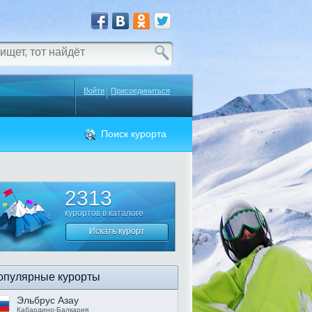
Войти
Присоединиться
Поиск курорта
2313
курортов в
каталоге
Искать курорт
опулярные курорты
Эльбрус Азау
Кабардино-Балкария