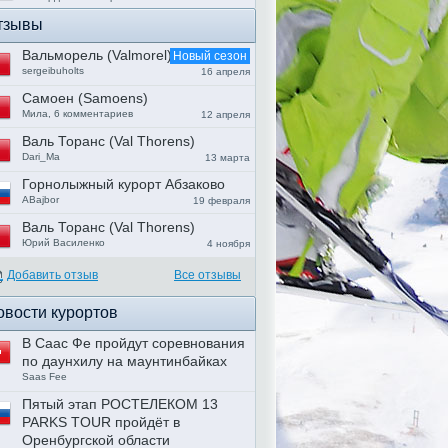
тзывы
Вальморель (Valmorel)
Новый сезон
sergeibuholts
16 апреля
Самоен (Samoens)
Мила, 6 комментариев
12 апреля
Валь Торанс (Val Thorens)
Dari_Ma
13 марта
Горнолыжный курорт Абзаково
ABajbor
19 февраля
Валь Торанс (Val Thorens)
Юрий Василенко
4 ноября
Добавить отзыв
Все отзывы
овости курортов
В Саас Фе пройдут соревнования
по даунхилу на маунтинбайках
Saas Fee
Пятый этап РОСТЕЛЕКОМ 13
PARKS TOUR пройдёт в
Оренбургской области