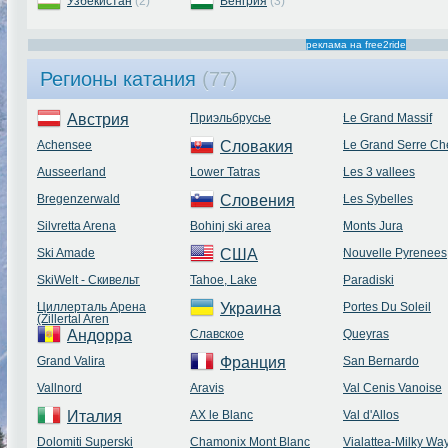
Узбекистан
(2)
Венгрия
(3)
реклама на free2ride
Регионы катания
(77)
Австрия
Приэльбрусье
Le Grand Massif
Achensee
Словакия
Le Grand Serre Che
Ausseerland
Lower Tatras
Les 3 vallees
Bregenzerwald
Словения
Les Sybelles
Silvretta Arena
Bohinj ski area
Monts Jura
Ski Amade
США
Nouvelle Pyrenees
SkiWelt - Скивельт
Tahoe, Lake
Paradiski
Циллерталь Арена
Украина
Portes Du Soleil
(Zillertal Aren
Андорра
Славское
Queyras
Grand Valira
Франция
San Bernardo
Vallnord
Aravis
Val Cenis Vanoise
Италия
AX le Blanc
Val d'Allos
Dolomiti Superski
Chamonix Mont Blanc
Vialattea-Milky Wa