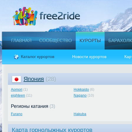
ГЛАВНАЯ
СООБЩЕСТВО
КУРОРТЫ
БАРАХОЛК
Каталог курортов
Новости курортов
Кар
Япония
(28)
Aomori
(1)
Hokkaido
(6)
eighteen
(11)
Nagano
(10)
Регионы катания
(3)
Furano
Hakuba
Карта горнолыжных курортов