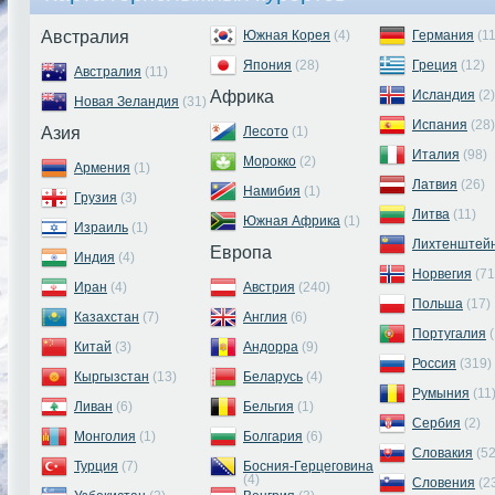
Австралия
Южная Корея
(4)
Германия
(1
Япония
(28)
Греция
(12)
Австралия
(11)
Африка
Исландия
(2)
Новая Зеландия
(31)
Испания
(28)
Азия
Лесото
(1)
Италия
(98)
Морокко
(2)
Армения
(1)
Латвия
(26)
Намибия
(1)
Грузия
(3)
Литва
(11)
Южная Африка
(1)
Израиль
(1)
Лихтенштей
Европа
Индия
(4)
Норвегия
(71
Иран
(4)
Австрия
(240)
Польша
(17)
Казахстан
(7)
Англия
(6)
Португалия
(
Китай
(3)
Андорра
(9)
Россия
(319)
Кыргызстан
(13)
Беларусь
(4)
Румыния
(11
Ливан
(6)
Бельгия
(1)
Сербия
(2)
Монголия
(1)
Болгария
(6)
Словакия
(52
Турция
(7)
Босния-Герцеговина
(4)
Словения
(2