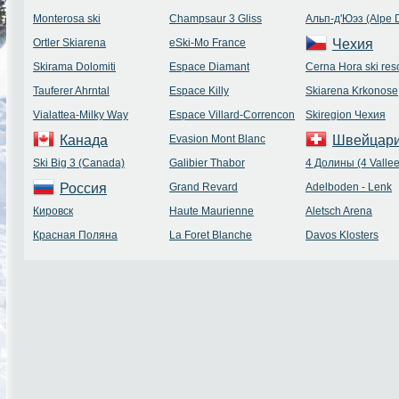
Monterosa ski
Champsaur 3 Gliss
Альп-д'Юэз (Alpe 
Ortler Skiarena
eSki-Mo France
Чехия
Skirama Dolomiti
Espace Diamant
Cerna Hora ski reso
Tauferer Ahrntal
Espace Killy
Skiarena Krkonose
Vialattea-Milky Way
Espace Villard-Correncon
Skiregion Чехия
Канада
Evasion Mont Blanc
Швейцар
Ski Big 3 (Canada)
Galibier Thabor
4 Долины (4 Vallee
Россия
Grand Revard
Adelboden - Lenk
Кировск
Haute Maurienne
Aletsch Arena
Красная Поляна
La Foret Blanche
Davos Klosters