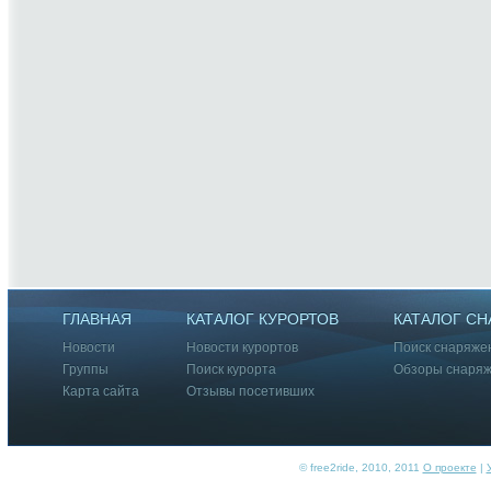
ГЛАВНАЯ
КАТАЛОГ КУРОРТОВ
КАТАЛОГ С
Новости
Новости курортов
Поиск снаряже
Группы
Поиск курорта
Обзоры снаря
Карта сайта
Отзывы посетивших
© free2ride, 2010, 2011
О проекте
|