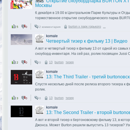
Открытие сноубордпарка BURTON X 
Москвы
В Уфе всё пройдёт также в BURTON PARK на территории 
6 декабря в 19.00 в Центральном Парке Культуры и Отды
торжественное открытие сноубордического парка BUR
день это крупнейший в мире объект с набором парковых
К участию в соревнованиях допускаются все желающие
burton х парк горького
...
5
0
2 комментария
в центре города.
соответствующего спортивного оборудования. Соревнова
девушки (без ограничений по возрасту)..
komale
Четвертый тизер к фильму 13 | Видео
А вот и четвертый тизер к фильму 13 от одной из самы
BURTON X ПАРК ГОРЬКОГО спроектирован и установлен
сноуборд-инвентаря. На сей раз, ролик посвящен Jussi Ok
специалистов и профессиональных райдеров. Уникальнос
McMorris в предыдущем тизере, рассказывает, как важн
что горка будет функционировать всю зиму, в отли..
13
burton
тизер
2
0
0
в сноубординге. До 17 сентября еще есть время, так что,
komale
http://www.youtube.com/watch?v=RLgipJdn4Ss
13: The Third Trailer - третий burtonовс
Спустя несколько дней после релиза второго тизера к ф
ролик.
13
burton
тизер
3
0
0
На этот раз тизер посвящен Марку МакМорису, молодой 
спонсируемой вышеназванной компанией. Именно его гол
komale
о влиянии друзей на успехи в сноубординге. И если суд
13: The Second Trailer - второй burton
влияние действительно велико.
А вот и второй тизер к бертоновскому фильму 13, в кот
Джонса. Может Burton решили выпустить 13 тизеров? Уз
http://www.youtube.com/watch?v=gxHo6D-zmM4