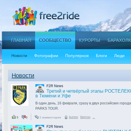
ГЛАВНАЯ
СООБЩЕСТВО
КУРОРТЫ
БАРАХОЛК
Новости
Фотографии
Популярное
Блоги
Люди
Новости
F2R News
Третий и четвёртый этапы РОСТЕЛЕ
в Тюмени и Уфе
В один день, 16 февраля, сразу в двух российских гор
PARKS TOUR.
burton
бертон
...
5
0
2 комментария
В Тюмени мероприятие примет BURTON PARK на склона
«Воронинские горки».
F2R News