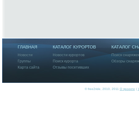
ГЛАВНАЯ
КАТАЛОГ КУРОРТОВ
КАТАЛОГ С
Новости
Новости курортов
Поиск снаряже
Группы
Поиск курорта
Обзоры снаря
Карта сайта
Отзывы посетивших
© free2ride, 2010, 2011
О проекте
|