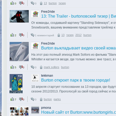
13
burton
тизер
0
0
0
http://www.youtube.com/watch?v=r7EhjeA_79g
Интересно, о ком будет следующий burtonовский тизер? 
Free2ride
Итан Дайс однажды пошутил: «Я слушаю Джереми Джонса 
13: The Trailer - burtonовский тизер | В
дольше, чем я живу». И правда, этому дядьке уже почти со
От команды, создавшей картину "Standing Sideways", и 
так и по перилам.
Snowboards, вашему вниманию представляем трейлер к 
Первый тизер можно увидеть здесь
13
тизер
2012
burton
2
0
1 комментарий
http://www.youtube.com/watch?v=4QW63Rppz1g&feature=
Free2ride
Выход на экраны 17 сентября.
Burton выкладывает видео своей коман
На этот раз полный эпизод Mark Sollors из фильма "Stan
free2ride для ВАС
Whistler и катается везде, где только можно: вне трасс, 
рейлам. Везде.
mark sollors
burton
5
0
0
tekkman
Burton откроет парк в твоем городе!
Кто смотрит видео на офисном компьютере, предлагаю н
10 апреля стартует голосование за 13 городов, где буду
полную, тайком ослабить галстук и отвернуться к стенке
сезоне 2012/2013. Проголосуй за свой город сейчас и по
вычислили... .
следующему сезону.
burton
parks
7
0
0
http://www.youtube.com/watch?v=hwzSVfVZmX4#!
В России Burton серьезно взял в свои руки развитие и 
pmona
продавать снаряжение для катания и показывать краси
free2ride
Новый сайт от Burton:www.burtongirls.
любителей досочных видов спорта фотографиями с зару