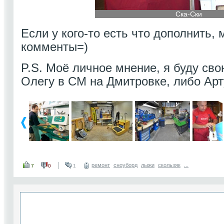
Ска-Ски
Если у кого-то есть что дополнить,
комменты=)
P.S. Моё личное мнение, я буду сво
Олегу в СМ на Дмитровке, либо Арт
ремонт
сноуборд
лыжи
скользяк
...
7
0
1