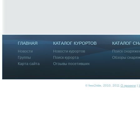
ГЛАВНАЯ
КАТАЛОГ КУРОРТОВ
КАТАЛОГ С
Новости
Новости курортов
Поиск снаряже
Группы
Поиск курорта
Обзоры снаря
Карта сайта
Отзывы посетивших
© free2ride, 2010, 2011
О проекте
|