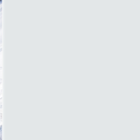
4 DUCROZ AURELIEN FRA
4 HAUSL STEFAN AUT
6 HEREGGER BJÖRN AUT
7 LOPEZ JULIEN FRA
8 LEITNER THOMAS GER
9 REICHENBERGER CHRISTIAN GER
10 BARKERED REINE SWE
11 GURI KEVIN FRA
12 HANNEMANN SEBASTIAN GER
13 THORSEN AASMUND NOR
14 VOLE TORGRIM NOR
15 PREVOST JÉRÉMY FRA
15 SALENCON NICOLAS ARG
17 SUNNERHEIM ERIK SWE
18 COIRIER ADRIEN FRA
19 TABKE DREW USA
20 IMBERT MATHIEU FRA
21 WHITE-ALLEN OA..