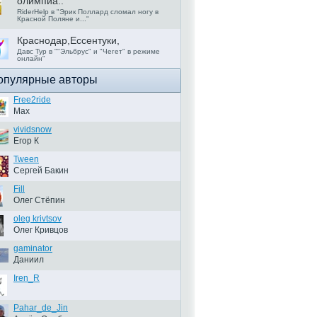
олимпиа..
RiderHelp в "Эрик Поллард сломал ногу в
Красной Поляне и..."
Краснодар,­Ессентуки,
Давс Тур в ""Эльбрус" и "Чегет" в режиме
онлайн"
опулярные авторы
Free2ride
Max
vividsnow
Егор К
Tween
Сергей Бакин
Fill
Олег Стёпин
oleg krivtsov
Олег Кривцов
gaminator
Даниил
Iren_R
Pahar_de_Jin