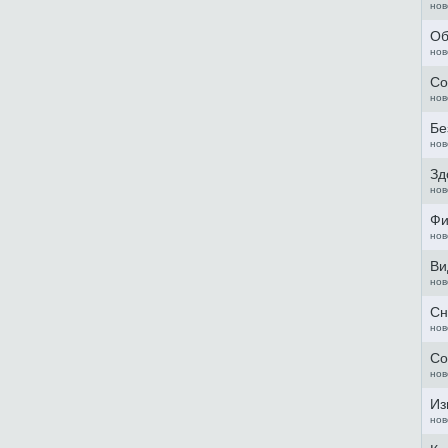
нов
мони, действительно, удобный во всех смыслах курорт. Поэтому
ших ТОПах он будет встречаться частенько.
Об
нов
Со
нов
Бе
нов
Зд
нов
Фи
нов
Ви
нов
Сн
нов
Со
нов
Из
нов