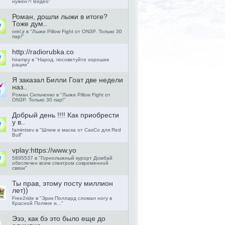
нужен?! Видео"
Роман, дошли лыжи в итоге?
Тоже дум..
orel.jr в "Лыжи Pillow Fight от ON3P. Только 30
пар!"
http://rad­iorubka.co
hirampy в "Народ, посоветуйте хорошие
рации"
Я заказал Билли Гоат две недели
наз..
Роман Сильченко в "Лыжи Pillow Fight от
ON3P. Только 30 пар!"
Добрый день !!!! Как приобрести
у в..
famintsev в "Шлем и маска от CasCo для Red
Bull"
vplay:http­s://www.yo
5895537 в "Горнолыжный курорт Домбай
обеспечен всем спектром современной
связи"
Ты прав, этому посту миллион
лет))
Free2ride в "Эрик Поллард сломал ногу в
Красной Поляне и..."
Эээ, как бэ это было еще до