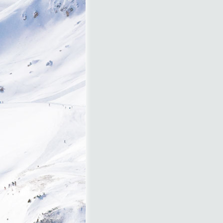
Ну, что поделаешь, если Ша
привыкайте к тому, что в на
Итак, в Шамони луч..