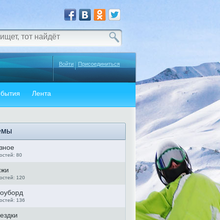
Войти
Присоединиться
бытия
Лента
емы
зное
остей: 80
жи
остей: 120
оуборд
остей: 136
ездки