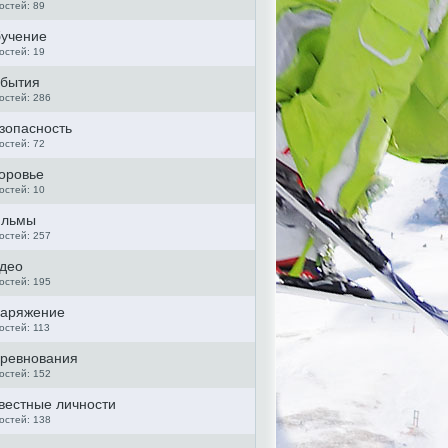
остей: 89
учение
остей: 19
бытия
остей: 286
зопасность
остей: 72
оровье
остей: 10
льмы
остей: 257
део
остей: 195
аряжение
остей: 113
ревнования
остей: 152
вестные личности
остей: 138