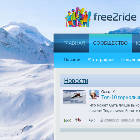
ГЛАВНАЯ
СООБЩЕСТВО
К
Новости
Фотографии
Популяр
Новости
Ольга К
Топ-10 горнолы
Что может быть лучше вых
ничего! Тогда смело берите 
хорошей транспортной досту
chamonix
шамони
m
0
0
0
европейских курортов на we
1 Chamonix, Франция