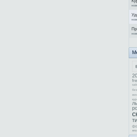
Ку
нов
Уд
нов
Пр
нов
М
2
fr
sal
бе
же
ку
л
ро
с
т
фо
яп