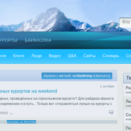
УРОРТЫ
БАРАХОЛКА
ное
Блоги
Люди
Видео
Q&A
Сайты
Словарь
Со
Записи с меткой:
schladming
(
сбросить
)
Т
1 октября
Ра
жных курортов на weekend
нов
одных, проведённых на горнолыжном курорте? Для райдера-фаната
Лы
снаряжение и в путь... Только вот отправляться лучше на курорты с
нов
пностью, ведь времени у вас в обрез. Предлагаем Топ 10
egeve
...
ekend.
Сн
нов
реклама на free2ride
По