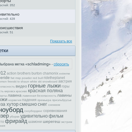
рорты
остей: 352
ивительно
остей: 428
оисшествия
остей: 51
Показать все
етки
schladming
Выбрана метка «
» -
сбросить
012
action brothers
burton
chamonix
extreme
eeride
ridetheplanet
fwt
msp
powder
red bull
австрия
omon freeski tv
shaun white
ski
snowboard
горные лыжи
видео
горы
зопасность
красная поляна
сть
кировск
красиво
лавина
лавины
рорты
лавинная безопасность
ыжи
падения
норвегия
премьера
приэльбрусье
за хутор
смешно
снег
снежком
ноуборд
соревнования
сноубординг
изер
удивительно
фильм
уборки
фрирайд
шерегеш
то
шамони
экстрим
ония