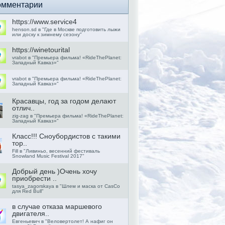
омментарии
https://ww­w.service4
henson.sd в "Где в Москве подготовить лыжи
или доску к зимнему сезону"
https://wi­netourital
vrabot в "Премьера фильма! «RideThePlanet:
Западный Кавказ»"
vrabot в "Премьера фильма! «RideThePlanet:
Западный Кавказ»"
Красавцы, год за годом делают
отлич..
zig-zag в "Премьера фильма! «RideThePlanet:
Западный Кавказ»"
Класс!!! Сноубордистов с такими
тор..
Fill в "Ливиньо, весенний фестиваль
Snowland Music Festival 2017"
Добрый день )Очень хочу
приобрести ..
tasya_zagorskaya в "Шлем и маска от CasCo
для Red Bull"
в случае отказа маршевого
двигателя..
Евгеньевич в "Веловертолет! А нафиг он