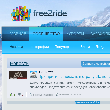
ГЛАВНАЯ
СООБЩЕСТВО
КУРОРТЫ
БАРАХОЛК
Новости
Фотографии
Популярное
Блоги
Люди
Новости
Записи с меткой:
g
F2R News
Три причины поехать в страну Шамони
Допустим, ваша компания любит путешествовать и не мо
сноубордов. Представьте себе поездку в некое европейс
одной единственной страсти – страсти к горам. Горы та
шамони
chamonix
...
5
0
5 комментариев
высокие и не очень, знаменитые и малоизвестные, но он
реклама на free2ride
В этой стране свои законы, своя религия, свои легенды 
скалолазание, горные лыжи и сноубординг это то, без ч