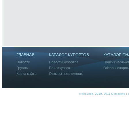
ГЛАВНАЯ
КАТАЛОГ КУРОРТОВ
КАТАЛОГ С
Новости
Новости курортов
Поиск снаряже
Группы
Поиск курорта
Обзоры снаря
Карта сайта
Отзывы посетивших
© free2ride, 2010, 2011
О проекте
|