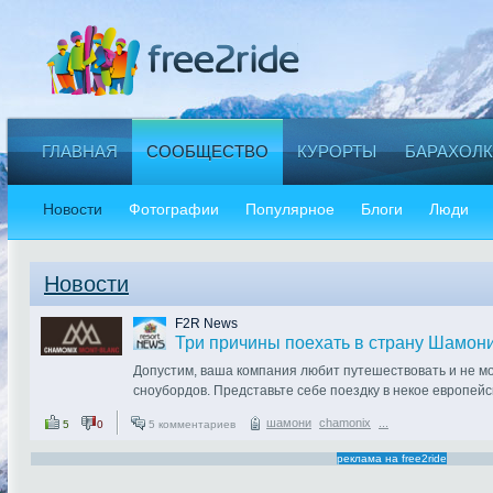
ГЛАВНАЯ
СООБЩЕСТВО
КУРОРТЫ
БАРАХОЛК
Новости
Фотографии
Популярное
Блоги
Люди
Новости
F2R News
Три причины поехать в страну Шамони
Допустим, ваша компания любит путешествовать и не мо
сноубордов. Представьте себе поездку в некое европейс
одной единственной страсти – страсти к горам. Горы та
шамони
chamonix
...
5
0
5 комментариев
высокие и не очень, знаменитые и малоизвестные, но он
реклама на free2ride
В этой стране свои законы, своя религия, свои легенды 
скалолазание, горные лыжи и сноубординг это то, без ч