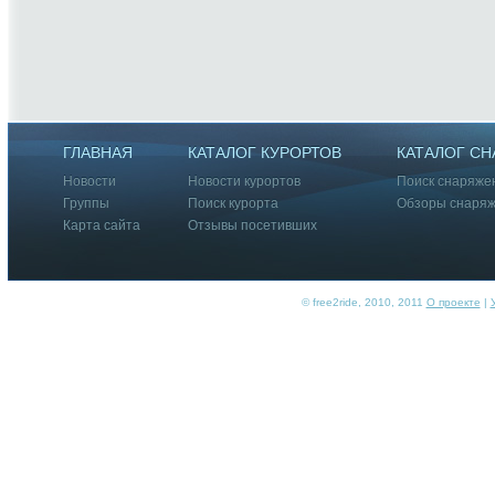
ГЛАВНАЯ
КАТАЛОГ КУРОРТОВ
КАТАЛОГ С
Новости
Новости курортов
Поиск снаряже
Группы
Поиск курорта
Обзоры снаря
Карта сайта
Отзывы посетивших
© free2ride, 2010, 2011
О проекте
|